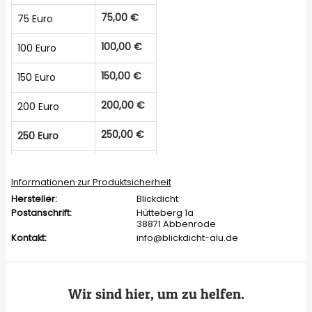
75,00 €
75 Euro
100,00 €
100 Euro
150,00 €
150 Euro
200,00 €
200 Euro
250,00 €
250 Euro
300,00 €
300 Euro
Informationen zur Produktsicherheit
400,00 €
400 Euro
Hersteller:
Blickdicht
Postanschrift:
Hütteberg 1a
500,00 €
500 Euro
38871 Abbenrode
Kontakt:
info@blickdicht-alu.de
1.000,00 €
1.000 Euro
Wir sind hier, um zu helfen.