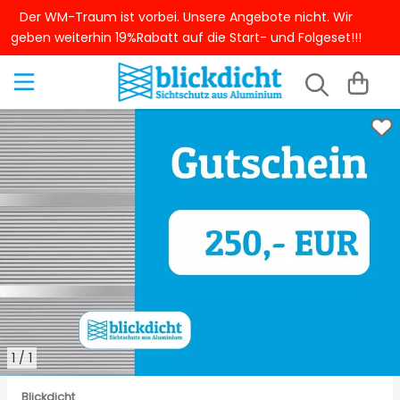
Zum Hauptinhalt springen
Der WM-Traum ist vorbei. Unsere Angebote nicht. Wir
geben weiterhin 19%Rabatt auf die Start- und Folgeset!!!
Aluzaun Sichtschutz
Sichtschutz dekorieren
Sichtschutz Garten günstig
Sichtschutz Garten Ideen
Sichtschutz selber bauen
1
/
1
Blickdicht