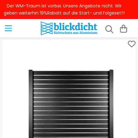
Der WM-Traum ist vorbei. Unsere Angebote nicht. Wir
geben weiterhin 19%Rabatt auf die Start- und Folgeset!!!
Aluzaun Sichtschutz
Sichtschutz dekorieren
Sichtschutz Garten günstig
Sichtschutz Garten Ideen
Sichtschutz selber bauen