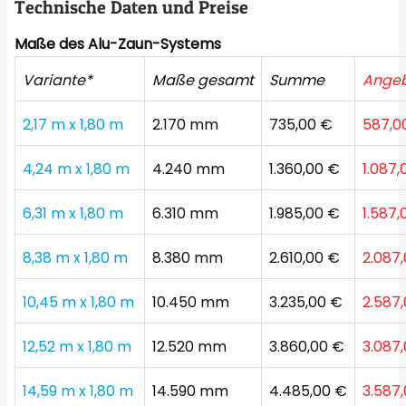
Technische Daten und Preise
Maße des Alu-Zaun-Systems
Variante*
Maße gesamt
Summe
Angeb
2,17 m x 1,80 m
2.170 mm
735,00 €
587,0
4,24 m x 1,80 m
4.240 mm
1.360,00 €
1.087,
6,31 m x 1,80 m
6.310 mm
1.985,00 €
1.587,
8,38 m x 1,80 m
8.380 mm
2.610,00 €
2.087
10,45 m x 1,80 m
10.450 mm
3.235,00 €
2.587
12,52 m x 1,80 m
12.520 mm
3.860,00 €
3.087
14,59 m x 1,80 m
14.590 mm
4.485,00 €
3.587