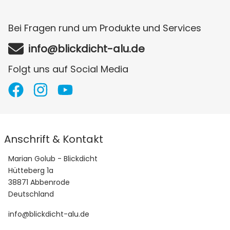
Glanz)
1,80 m
Silbergrau
16,66
Bei Fragen rund um Produkte und Services
306,72 € /
5.110,00 €
(RAL 9006
m x
m
Glanz)
1,80 m
info@blickdicht-alu.de
Silbergrau
18,73
Folgt uns auf Social Media
306,99 € /
5.750,00 €
(RAL 9006
m x
m
Glanz)
1,80 m
Silbergrau
20,80
306,25 € /
6.370,00 €
(RAL 9006
m x
m
Glanz)
1,80 m
Anschrift & Kontakt
Marian Golub - Blickdicht
Hütteberg 1a
38871 Abbenrode
Deutschland
info@blickdicht-alu.de