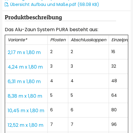
Übersicht Aufbau und Maße.pdf (68.08 KB)
Produktbeschreibung
Das Alu-Zaun System PURA besteht aus:
Variante*
Pfosten
Abschlusskappen
Einzelprofi
2
2
16
2,17 m x 1,80 m
3
3
32
4,24 m x 1,80 m
4
4
48
6,31 m x 1,80 m
5
5
64
8,38 m x 1,80 m
6
6
80
10,45 m x 1,80 m
7
7
96
12,52 m x 1,80 m