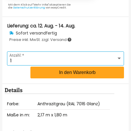
Mit dem Klick auf "Mehr Infos" akzeptieren Sie
die
Datenschutzerklärung
von easyCredit.
Lieferung: ca.
12. Aug. - 14. Aug.
Sofort versandfertig
Preise inkl. MwSt. zzgl. Versand
Anzahl:
In den Warenkorb
Details
Farbe:
Anthrazitgrau (RAL 7016 Glanz)
Maße in m:
2,17 m x 1,80 m