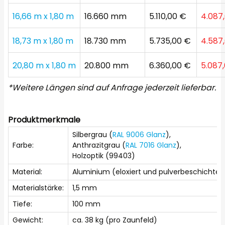
16,66 m x 1,80 m
16.660 mm
5.110,00 €
4.087
18,73 m x 1,80 m
18.730 mm
5.735,00 €
4.587
20,80 m x 1,80 m
20.800 mm
6.360,00 €
5.087
*Weitere Längen sind auf Anfrage jederzeit lieferbar.
Produktmerkmale
Silbergrau (
RAL 9006 Glanz
),
Farbe:
Anthrazitgrau (
RAL 7016 Glanz
),
Holzoptik (99403)
Material:
Aluminium (eloxiert und pulverbeschichtet
Materialstärke:
1,5 mm
Tiefe:
100 mm
Gewicht:
ca. 38 kg (pro Zaunfeld)