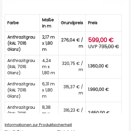
Maße
Farbe
Grundpreis
Preis
in m
Anthrazitgrau
2,17 m
599,00 €
276,04 € /
(RAL 7016
x 1,80
m
UVP
735,00 €
Glanz)
m
Anthrazitgrau
4,24
320,75 € /
1.360,00 €
(RAL 7016
m x
m
Glanz)
1,80 m
Anthrazitgrau
6,31 m
315,37 € /
1.990,00 €
(RAL 7016
x 1,80
m
Glanz)
m
Anthrazitgrau
8,38
316,23 € /
2.650,00 €
(RAL 7016
m x
m
Glanz)
1,80 m
Informationen zur Produktsicherheit
Anthrazitgrau
10,45