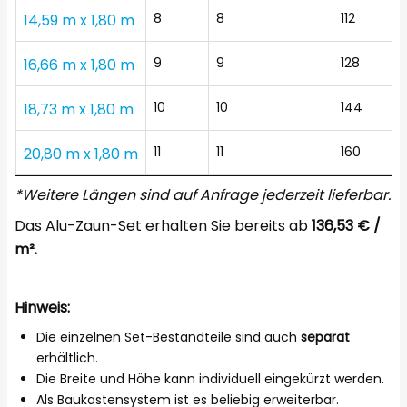
8
8
112
14,59 m x 1,80 m
9
9
128
16,66 m x 1,80 m
10
10
144
18,73 m x 1,80 m
11
11
160
20,80 m x 1,80 m
*Weitere Längen sind auf Anfrage jederzeit lieferbar.
Das Alu-Zaun-Set erhalten Sie bereits ab
136,53 € /
m².
Hinweis:
Die einzelnen Set-Bestandteile sind auch
separat
erhältlich.
Die Breite und Höhe kann individuell eingekürzt werden.
Als Baukastensystem ist es beliebig erweiterbar.