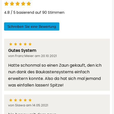
2,17 m
659,00 €
Holzoptik
303,69 € /
4.8 / 5 basierend auf 90 Stimmen
x 1,80
(99403)
m
UVP
790,00 €
m
Schreiben Sie eine Bewertung
4,24
Holzoptik
353,77 € /
1.500,00 €
m x
(99403)
m
1,80 m
6,31 m
Gutes System
Holzoptik
332,81 € /
2.100,00 €
x 1,80
von Franz Meier am 20.10.2021
(99403)
m
m
Hatte schonmal so einen Zaun gekauft, den ich
8,38
Holzoptik
nun dank des Baukastensystems einfach
358,00 € /
3.000,00 €
m x
(99403)
m
erweitern konnte. Also da hat sich mal jemand
1,80 m
was einfallen lassen! Spitze!
10,45
Holzoptik
344,50 € /
3.600,00 €
m x
(99403)
m
1,80 m
von Slawa am 14.05.2021
12,52
Holzoptik
327,48 € /