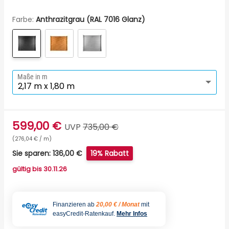
Farbe:
Anthrazitgrau (RAL 7016 Glanz)
Maße in m
599,00 €
UVP
735,00 €
(276,04 € / m)
Sie sparen: 136,00 €
19% Rabatt
gültig bis 30.11.26
Finanzieren ab
20,00 € / Monat
mit
easyCredit-Ratenkauf.
Mehr Infos